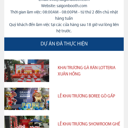
Website: saigonbooth.com
Thời gian làm việc: 08:00AM - 08:00PM - từ thứ 2 đến chủ nhật
hàng tuần
Quý khách đến làm việc tại các cửa hàng sau 18 giờ vui lòng liên
hệ trước.
DỰ ÁN ĐÃ THỰC HIỆN
KHAI TRƯƠNG GÀ RÁN LOTTERIA
XUÂN HỒNG
LỄ KHAI TRƯƠNG BOREE GÒ GẤP
LỄ KHAI TRƯƠNG SHOWROOM GHẾ