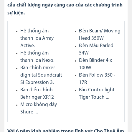
cầu chất lượng ngày càng cao của các chương trình
sự kiện.
Hệ thống âm
Đèn Beam/ Moving
thanh loa Array
Head 350W
Active.
Đèn Màu Parled
Hệ thống âm
54W
thanh loa Nexo.
Đèn Blinder 4 x
Bàn chỉnh mixer
100W
dighital Soundcraft
Đèn Follow
350
-
Si Expression 3.
17R
Bàn điều chỉnh
Bàn Controllight
Behringer XR12
Tiger Touch ..
.
Micro không dây
Shure ...
Với 6 năm kinh nghiệm trong lĩnh vực Cho Thuê Âm