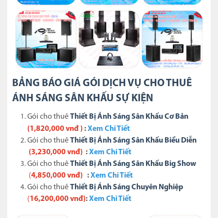
BẢNG BÁO GIÁ GÓI DỊCH VỤ CHO THUÊ
ÁNH SÁNG SÂN KHẤU SỰ KIỆN
Gói cho thuê
Thiết Bị Ánh Sáng Sân Khấu Cơ Bản
(
1,820,000 vnđ )
:
Xem Chi Tiết
Gói cho thuê
Thiết Bị Ánh Sáng Sân Khấu Biểu Diễn
(3,230,000 vnđ)
:
Xem Chi Tiết
Gói cho thuê
Thiết Bị Ánh Sáng Sân Khấu Big Show
(
4,85
0,0
00 vnđ)
:
Xem Chi Tiết
Gói cho thuê
Thiết Bị Ánh Sáng Chuyên Nghiệp
(
16,2
00,
000 vnđ)
:
Xem Chi Tiết