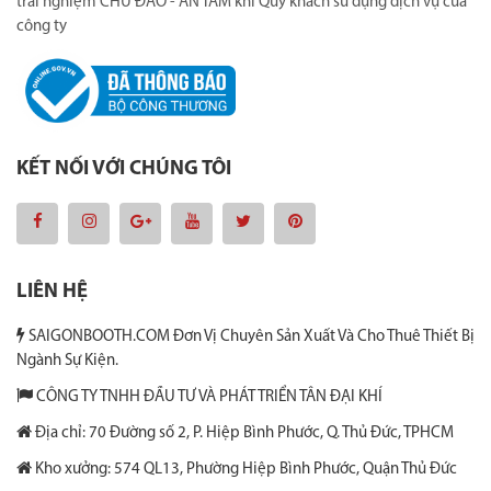
trải nghiệm CHU ĐÁO - AN TÂM khi Quý khách sử dụng dịch vụ của
công ty
KẾT NỐI VỚI CHÚNG TÔI
LIÊN HỆ
SAIGONBOOTH.COM Đơn Vị Chuyên Sản Xuất Và Cho Thuê Thiết Bị
Ngành Sự Kiện.
CÔNG TY TNHH ĐẦU TƯ VÀ PHÁT TRIỂN TÂN ĐẠI KHÍ
Địa chỉ: 70 Đường số 2, P. Hiệp Bình Phước, Q. Thủ Đức, TPHCM
Kho xưởng: 574 QL13, Phường Hiệp Bình Phước, Quận Thủ Đức