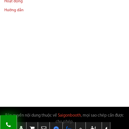
Hoạt động
Hướng dẫn
Bản quyền nội dung thuộc về
Saigonbooth
, mọi sao chép cần được
cho phép.