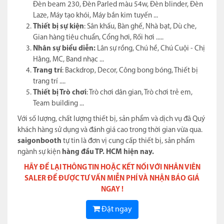
Đèn beam 230, Đèn Parled màu 54w, Đèn blinder, Đèn
Laze, Máy tạo khói, Máy bắn kim tuyến ...
Thiết bị sự kiện
: Sân khấu, Bàn ghế, Nhà bạt, Dù che,
Gian hàng tiêu chuẩn, Cổng hơi, Rối hơi .....
Nhân sự biểu diễn:
Lân sự rồng, Chú hề, Chú Cuội - Chị
Hằng, MC, Band nhạc ...
Trang trí
: Backdrop, Decor, Công bong bóng, Thiết bị
trang trí ....
Thiết bị Trò chơi
: Trò chơi dân gian, Trò chơi trẻ em,
Team building ...
Với số lượng, chất lượng thiết bị, sản phẩm và dịch vụ đã Quý
khách hàng sử dụng và đánh giá cao trong thời gian vừa qua.
saigonbooth
tự tin là đơn vị cung cấp thiết bị, sản phẩm
ngành sự kiện
hàng đầu TP. HCM hiện nay.
HÃY ĐỂ LẠI THÔNG TIN HOẶC KẾT NỐI VỚI NHÂN VIÊN
SALER ĐỂ ĐƯỢC TƯ VẤN MIỄN PHÍ VÀ NHẬN BÁO GIÁ
NGAY !
Đặt ngay