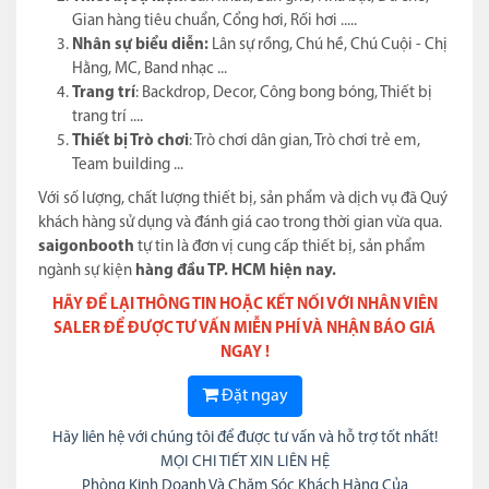
Gian hàng tiêu chuẩn, Cổng hơi, Rối hơi .....
Nhân sự biểu diễn:
Lân sự rồng, Chú hề, Chú Cuội - Chị
Hằng, MC, Band nhạc ...
Trang trí
: Backdrop, Decor, Công bong bóng, Thiết bị
trang trí ....
Thiết bị Trò chơi
: Trò chơi dân gian, Trò chơi trẻ em,
Team building ...
Với số lượng, chất lượng thiết bị, sản phẩm và dịch vụ đã Quý
khách hàng sử dụng và đánh giá cao trong thời gian vừa qua.
saigonbooth
tự tin là đơn vị cung cấp thiết bị, sản phẩm
ngành sự kiện
hàng đầu TP. HCM hiện nay.
HÃY ĐỂ LẠI THÔNG TIN HOẶC KẾT NỐI VỚI NHÂN VIÊN
SALER ĐỂ ĐƯỢC TƯ VẤN MIỄN PHÍ VÀ NHẬN BÁO GIÁ
NGAY !
Đặt ngay
Hãy liên hệ với chúng tôi để được tư vấn và hỗ trợ tốt nhất!
MỌI CHI TIẾT XIN LIÊN HỆ
Phòng Kinh Doanh Và Chăm Sóc Khách Hàng Của