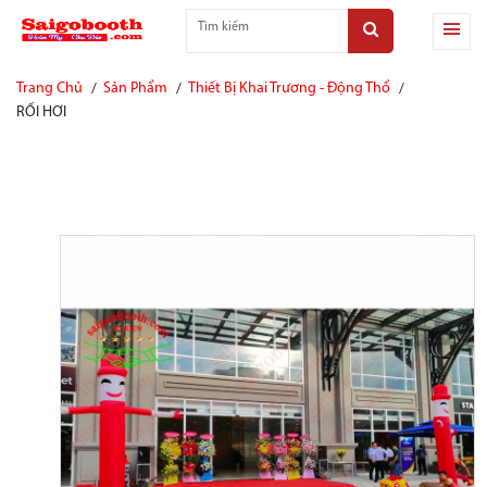
Trang Chủ
Sản Phẩm
Thiết Bị Khai Trương - Động Thổ
RỐI HƠI