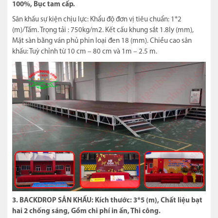
100%, Bục tam cấp.
Sân khấu sự kiện chịu lực: Khẩu độ đơn vị tiêu chuẩn: 1*2
(m)/Tấm. Trọng tải : 750kg/m2. Kết cấu khung sắt 1.8ly (mm),
Mặt sàn bằng ván phủ phin loại đen 18 (mm). Chiều cao sân
khấu: Tuỳ chỉnh từ 10 cm – 80 cm và 1m – 2.5 m.
3. BACKDROP SÂN KHẤU: Kích thước: 3*5 (m), Chất liệu bạt
hai 2 chống sáng, Gồm chi phí in ấn, Thi công.