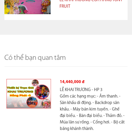
LỄ KHAI TRƯƠNG CỬA HÀNG TONY
FRUIT
Có thể bạn quan tâm
11,240,000 đ
LỄ KHAI TRƯƠNG - HP 2
Gồm các hạng mục: - Âm thanh. -
Sân khấu di động. - Backdrop sân
khấu. - Cổng bong bóng - Ghế đại
biểu. - Thảm đỏ sự kiện. - Múa lân sư
rồng.