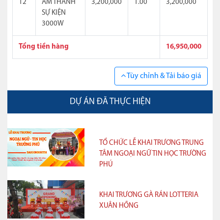
12
ÂM THANH
3,200,000
1.00
3,200,000
SỰ KIỆN
3000W
Tổng tiền hàng
16,950,000
Tùy chỉnh & Tải báo giá
DỰ ÁN ĐÃ THỰC HIỆN
TỔ CHỨC LỄ KHAI TRƯƠNG TRUNG
TÂM NGOẠI NGỮ TIN HỌC TRƯỜNG
PHÚ
KHAI TRƯƠNG GÀ RÁN LOTTERIA
XUÂN HỒNG