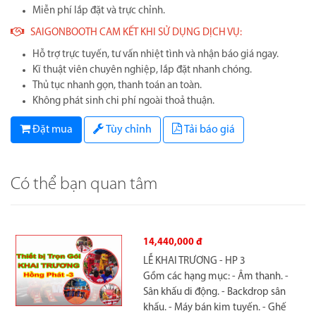
Miễn phí lắp đặt và trực chỉnh.
SAIGONBOOTH CAM KẾT KHI SỬ DỤNG DỊCH VỤ:
Hỗ trợ trực tuyến, tư vấn nhiệt tình và nhận báo giá ngay.
Kĩ thuật viên chuyên nghiệp, lắp đặt nhanh chóng.
Thủ tục nhanh gọn, thanh toán an toàn.
Không phát sinh chi phí ngoài thoả thuận.
Đặt mua
Tùy chỉnh
Tải báo giá
Có thể bạn quan tâm
11,240,000 đ
LỄ KHAI TRƯƠNG - HP 2
Gồm các hạng mục: - Âm thanh. -
Sân khấu di động. - Backdrop sân
khấu. - Cổng bong bóng - Ghế đại