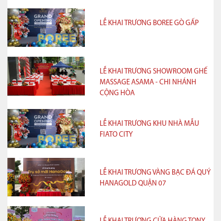
LỄ KHAI TRƯƠNG BOREE GÒ GẤP
LỄ KHAI TRƯƠNG SHOWROOM GHẾ
MASSAGE ASAMA - CHI NHÁNH
CỘNG HÒA
LỄ KHAI TRƯƠNG KHU NHÀ MẪU
FIATO CITY
LỄ KHAI TRƯƠNG VÀNG BẠC ĐÁ QUÝ
HANAGOLD QUẬN 07