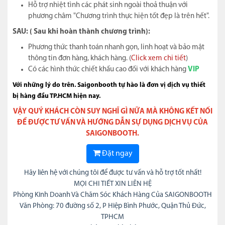
Hỗ trợ nhiệt tình các phát sinh ngoài thoả thuận với
phương châm "Chương trình thực hiện tốt đẹp là trên hết".
SAU: ( Sau khi hoàn thành chương trình):
Phương thức thanh toán nhanh gọn, linh hoạt và bảo mật
thông tin đơn hàng, khách hàng. (
Click xem chi tiết
)
Có các hình thức chiết khấu cao đối với khách hàng
VIP
Với những lý do trên. Saigonbooth tự hào là đơn vị dịch vụ thiết
bị hàng đầu TP.HCM hiện nay.
VẬY QUÝ KHÁCH CÒN SUY NGHĨ GÌ NỮA MÀ KHÔNG KẾT NỐI
ĐỂ ĐƯỢC TƯ VẤN VÀ HƯỚNG DẪN SỰ DỤNG DỊCH VỤ CỦA
SAIGONBOOTH.
Đặt ngay
Hãy liên hệ với chúng tôi để được tư vấn và hỗ trợ tốt nhất!
MỌI CHI TIẾT XIN LIÊN HỆ
Phòng Kinh Doanh Và Chăm Sóc Khách Hàng Của SAIGONBOOTH
Văn Phòng: 70 đường số 2, P Hiệp Bình Phước, Quận Thủ Đức,
TPHCM