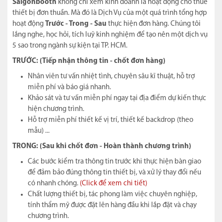
Saigonbooth
không chỉ xem kinh doanh là hoạt động cho thuê
thiết bị đơn thuần. Mà đó là Dịch Vụ của một quá trình tổng hợp
hoạt động
Trước - Trong - Sau
thực hiện đơn hàng. Chúng tôi
lắng nghe, học hỏi, tích luỹ kinh nghiệm để tạo nên một dịch vụ
5 sao trong ngành sự kiện tại TP. HCM.
TRƯỚC: (Tiếp nhận thông tin - chốt đơn hàng)
Nhân viên tư vấn nhiệt tình, chuyên sâu kĩ thuật, hỗ trợ
miễn phí và báo giá nhanh.
Khảo sát và tư vấn miễn phí ngay tại địa điểm dự kiến thực
hiện chương trình.
Hỗ trợ miễn phí thiết kế vị trí, thiết kế backdrop (theo
mẫu) ...
TRONG: (Sau khi chốt đơn - Hoàn thành chương trình)
Các bước kiểm tra thông tin trước khi thực hiện bàn giao
để đảm bảo đúng thông tin thiết bị, và xử lý thay đổi nếu
có nhanh chóng.
(Click để xem chi tiết)
Chất lượng thiết bị, tác phong làm việc chuyên nghiệp,
tính thẩm mỹ được đặt lên hàng đầu khi lắp đặt và chạy
chương trình.