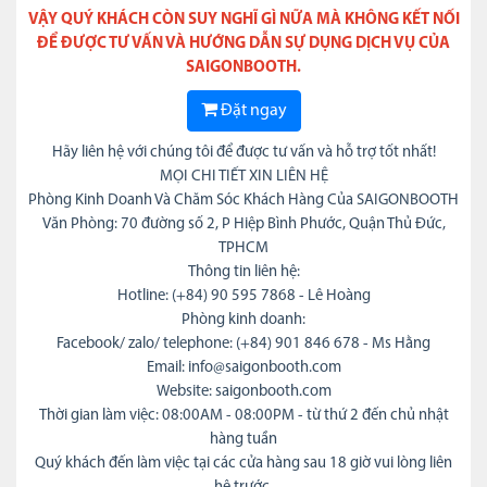
VẬY QUÝ KHÁCH CÒN SUY NGHĨ GÌ NỮA MÀ KHÔNG KẾT NỐI
ĐỂ ĐƯỢC TƯ VẤN VÀ HƯỚNG DẪN SỰ DỤNG DỊCH VỤ CỦA
SAIGONBOOTH.
Đặt ngay
Hãy liên hệ với chúng tôi để được tư vấn và hỗ trợ tốt nhất!
MỌI CHI TIẾT XIN LIÊN HỆ
Phòng Kinh Doanh Và Chăm Sóc Khách Hàng Của SAIGONBOOTH
Văn Phòng: 70 đường số 2, P Hiệp Bình Phước, Quận Thủ Đức,
TPHCM
Thông tin liên hệ:
Hotline: (+84) 90 595 7868 - Lê Hoàng
Phòng kinh doanh:
Facebook/ zalo/ telephone: (+84) 901 846 678 - Ms Hằng
Email: info@saigonbooth.com
Website: saigonbooth.com
Thời gian làm việc: 08:00AM - 08:00PM - từ thứ 2 đến chủ nhật
hàng tuần
Quý khách đến làm việc tại các cửa hàng sau 18 giờ vui lòng liên