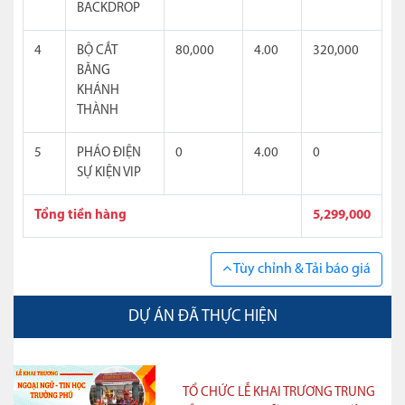
BACKDROP
4
BỘ CẮT
80,000
4.00
320,000
BĂNG
KHÁNH
THÀNH
5
PHÁO ĐIỆN
0
4.00
0
SỰ KIỆN VIP
Tổng tiền hàng
5,299,000
Tùy chỉnh & Tải báo giá
DỰ ÁN ĐÃ THỰC HIỆN
TỔ CHỨC LỄ KHAI TRƯƠNG TRUNG