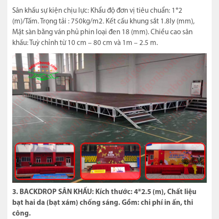
Sân khấu sự kiện chịu lực: Khẩu độ đơn vị tiêu chuẩn: 1*2
(m)/Tấm. Trọng tải : 750kg/m2. Kết cấu khung sắt 1.8ly (mm),
Mặt sàn bằng ván phủ phin loại đen 18 (mm). Chiều cao sân
khấu: Tuỳ chỉnh từ 10 cm – 80 cm và 1m – 2.5 m.
3. BACKDROP SÂN KHẤU: Kích thước: 4*2.5 (m), Chất liệu
bạt hai da (bạt xám) chống sáng. Gồm: chi phí in ấn, thi
công.