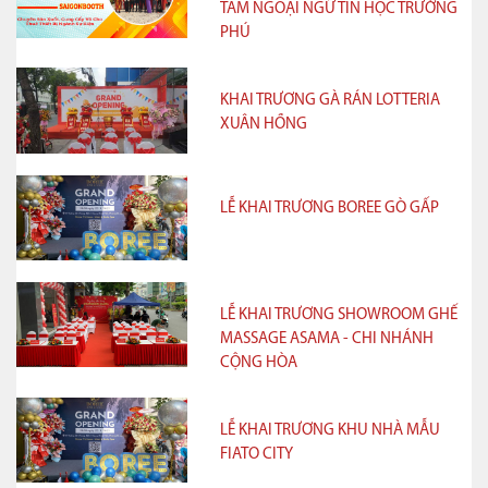
TÂM NGOẠI NGỮ TIN HỌC TRƯỜNG
PHÚ
KHAI TRƯƠNG GÀ RÁN LOTTERIA
XUÂN HỒNG
LỄ KHAI TRƯƠNG BOREE GÒ GẤP
LỄ KHAI TRƯƠNG SHOWROOM GHẾ
MASSAGE ASAMA - CHI NHÁNH
CỘNG HÒA
LỄ KHAI TRƯƠNG KHU NHÀ MẪU
FIATO CITY