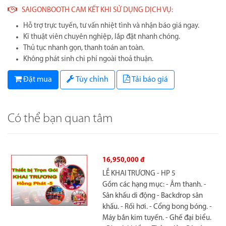
SAIGONBOOTH CAM KẾT KHI SỬ DỤNG DỊCH VỤ:
Hỗ trợ trực tuyến, tư vấn nhiệt tình và nhận báo giá ngay.
Kĩ thuật viên chuyên nghiệp, lắp đặt nhanh chóng.
Thủ tục nhanh gọn, thanh toán an toàn.
Không phát sinh chi phí ngoài thoả thuận.
Đặt mua
Tùy chỉnh
Tải báo giá
Có thể bạn quan tâm
14,440,000 đ
LỄ KHAI TRƯƠNG - HP 3
Gồm các hạng mục: - Âm thanh. -
Sân khấu di động. - Backdrop sân
khấu. - Máy bán kim tuyến. - Ghế
đại biểu. - Bàn đại biểu. - Thảm đỏ. -