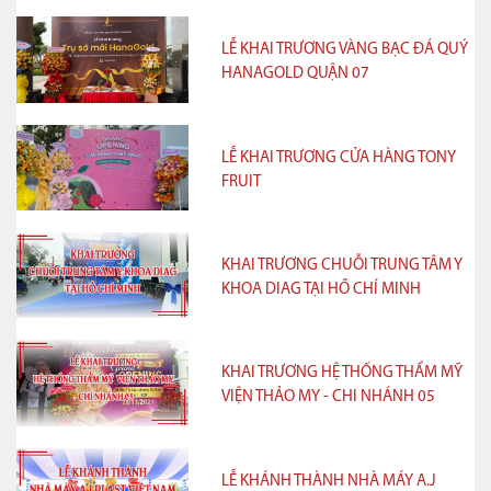
LỄ KHAI TRƯƠNG VÀNG BẠC ĐÁ QUÝ
HANAGOLD QUẬN 07
LỄ KHAI TRƯƠNG CỬA HÀNG TONY
FRUIT
KHAI TRƯƠNG CHUỖI TRUNG TÂM Y
KHOA DIAG TẠI HỒ CHÍ MINH
KHAI TRƯƠNG HỆ THỐNG THẨM MỸ
VIỆN THẢO MY - CHI NHÁNH 05
LỄ KHÁNH THÀNH NHÀ MÁY A.J