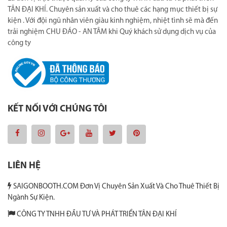
TÂN ĐẠI KHÍ. Chuyên sản xuất và cho thuê các hạng mục thiết bị sự
kiện . Với đội ngũ nhân viên giàu kinh nghiệm, nhiệt tình sẽ mà đến
trải nghiệm CHU ĐÁO - AN TÂM khi Quý khách sử dụng dịch vụ của
công ty
KẾT NỐI VỚI CHÚNG TÔI
LIÊN HỆ
SAIGONBOOTH.COM Đơn Vị Chuyên Sản Xuất Và Cho Thuê Thiết Bị
Ngành Sự Kiện.
CÔNG TY TNHH ĐẦU TƯ VÀ PHÁT TRIỂN TÂN ĐẠI KHÍ