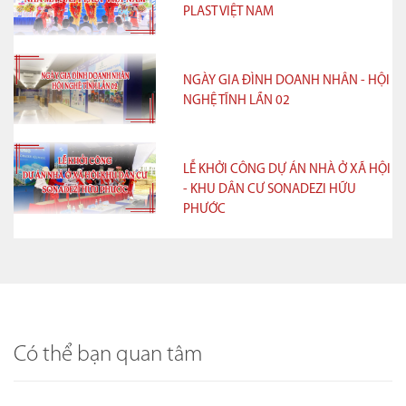
PLAST VIỆT NAM
NGÀY GIA ĐÌNH DOANH NHÂN - HỘI
NGHỆ TĨNH LẦN 02
LỄ KHỞI CÔNG DỰ ÁN NHÀ Ở XÃ HỘI
- KHU DÂN CƯ SONADEZI HỮU
PHƯỚC
Có thể bạn quan tâm