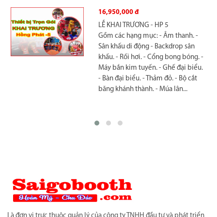
14,440,000 đ
LỄ KHAI TRƯƠNG - HP 3
Gồm các hạng mục: - Âm thanh. -
Sân khấu di động. - Backdrop sân
khấu. - Máy bán kim tuyến. - Ghế
đại biểu. - Bàn đại biểu. - Thảm đỏ. -
Múa lân sư rồng. - Cổng hơi. - Bộ cắt
băng khánh thành.
Là đơn vị trực thuộc quản lý của công ty TNHH đầu tư và phát triển