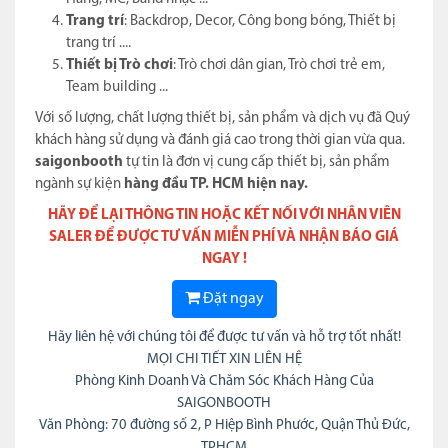
Trang trí
: Backdrop, Decor, Công bong bóng, Thiết bị
trang trí ....
Thiết bị Trò chơi
: Trò chơi dân gian, Trò chơi trẻ em,
Team building ...
Với số lượng, chất lượng thiết bị, sản phẩm và dịch vụ đã Quý
khách hàng sử dụng và đánh giá cao trong thời gian vừa qua.
saigonbooth
tự tin là đơn vị cung cấp thiết bị, sản phẩm
ngành sự kiện
hàng đầu TP. HCM hiện nay.
HÃY ĐỂ LẠI THÔNG TIN HOẶC KẾT NỐI VỚI NHÂN VIÊN
SALER ĐỂ ĐƯỢC TƯ VẤN MIỄN PHÍ VÀ NHẬN BÁO GIÁ
NGAY !
Đặt ngay
Hãy liên hệ với chúng tôi để được tư vấn và hỗ trợ tốt nhất!
MỌI CHI TIẾT XIN LIÊN HỆ
Phòng Kinh Doanh Và Chăm Sóc Khách Hàng Của
SAIGONBOOTH
Văn Phòng: 70 đường số 2, P Hiệp Bình Phước, Quận Thủ Đức,
TPHCM