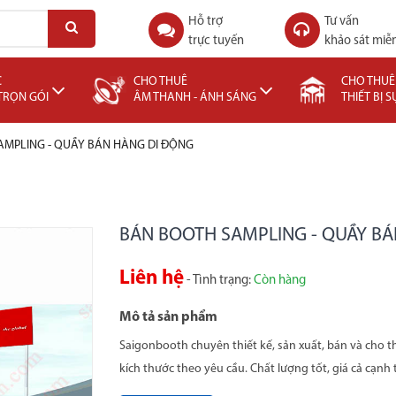
Hỗ trợ
Tư vấn
trực tuyến
khảo sát miễn
C
CHO THUÊ
CHO THUÊ
 TRỌN GÓI
ÂM THANH - ÁNH SÁNG
THIẾT BỊ S
AMPLING - QUẦY BÁN HÀNG DI ĐỘNG
BÁN BOOTH SAMPLING - QUẦY B
Liên hệ
- Tình trạng:
Còn hàng
Mô tả sản phẩm
Saigonbooth chuyên thiết kế, sản xuất, bán và cho 
kích thước theo yêu cầu. Chất lượng tốt, giá cả cạnh t