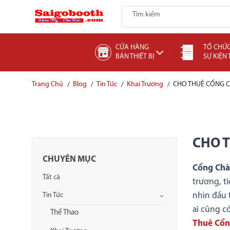
CỬA HÀNG
TỔ CHỨ
BÁN THIẾT BỊ
SỰ KIỆN
Trang Chủ
Blog
Tin Tức
Khai Trương
CHO THUÊ CỔNG 
CHO 
CHUYÊN MỤC
Cổng Ch
Tất cả
trương, t
Tin Tức
nhìn đầu 
ai cũng c
Thể Thao
Thuê Cổn