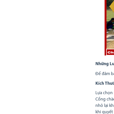
Những Lư
Để đảm bả
Kích Thư
Lựa chọn 
Cổng chào
nhỏ lại k
khi quyết