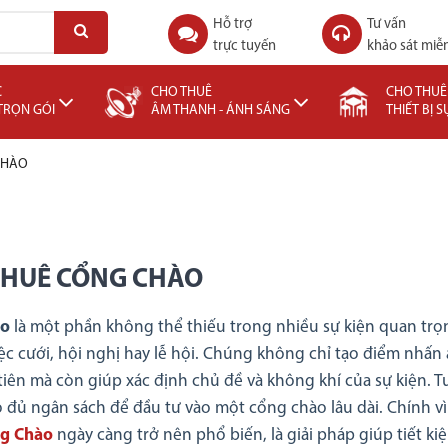
Hỗ trợ
Tư vấn
trực tuyến
khảo sát miễn
C
CHO THUÊ
CHO THUÊ
 TRỌN GÓI
ÂM THANH - ÁNH SÁNG
THIẾT BỊ S
CHÀO
THUÊ CỔNG CHÀO
ào
là một phần không thể thiếu trong nhiều sự kiện quan trọn
iệc cưới, hội nghị hay lễ hội. Chúng không chỉ tạo điểm nhấn
tiên mà còn giúp xác định chủ đề và không khí của sự kiện. T
ó đủ ngân sách để đầu tư vào một cổng chào lâu dài. Chính vì
g Chào
ngày càng trở nên phổ biến, là giải pháp giúp tiết ki