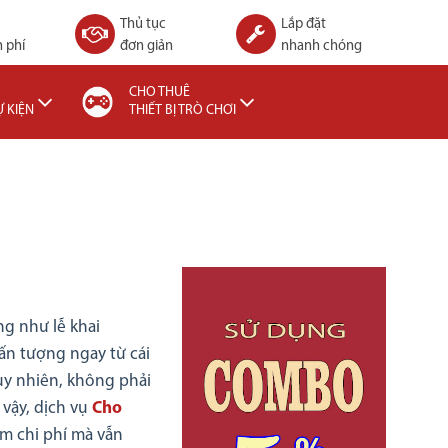
Thủ tục
Lắp đặt
 phí
đơn giản
nhanh chóng
CHO THUÊ
Ự KIỆN
THIẾT BỊ TRÒ CHƠI
g như lễ khai
 ấn tượng ngay từ cái
uy nhiên, không phải
 vậy, dịch vụ
C
ho
ệm chi phí mà vẫn