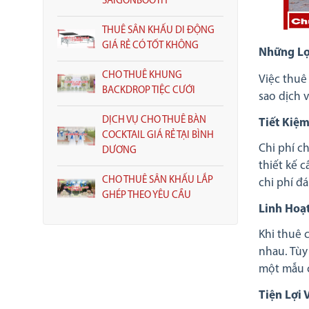
SAIGONBOOTH
THUÊ SÂN KHẤU DI ĐỘNG
GIÁ RẺ CÓ TỐT KHÔNG
Những Lợ
CHO THUÊ KHUNG
Việc thuê 
BACKDROP TIỆC CƯỚI
sao dịch v
DỊCH VỤ CHO THUÊ BÀN
Tiết Kiệm
COCKTAIL GIÁ RẺ TẠI BÌNH
Chi phí c
DƯƠNG
thiết kế 
CHO THUÊ SÂN KHẤU LẮP
chi phí đá
GHÉP THEO YÊU CẦU
Linh Hoạ
Khi thuê 
nhau. Tùy
một mẫu c
Tiện Lợi 