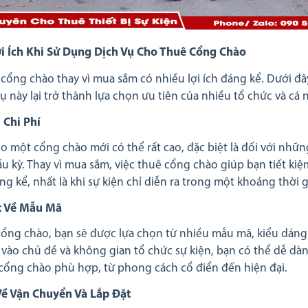
i Ích Khi Sử Dụng Dịch Vụ Cho Thuê Cổng Chào
cổng chào thay vì mua sắm có nhiều lợi ích đáng kể. Dưới đây
ụ này lại trở thành lựa chọn ưu tiên của nhiều tổ chức và cá 
 Chi Phí
ho một cổng chào mới có thể rất cao, đặc biệt là đối với nhữ
cầu kỳ. Thay vì mua sắm, việc thuê cổng chào giúp bạn tiết k
ng kể, nhất là khi sự kiện chỉ diễn ra trong một khoảng thời 
t Về Mẫu Mã
cổng chào, bạn sẽ được lựa chọn từ nhiều mẫu mã, kiểu dáng 
 vào chủ đề và không gian tổ chức sự kiện, bạn có thể dễ dà
ổng chào phù hợp, từ phong cách cổ điển đến hiện đại.
Về Vận Chuyển Và Lắp Đặt